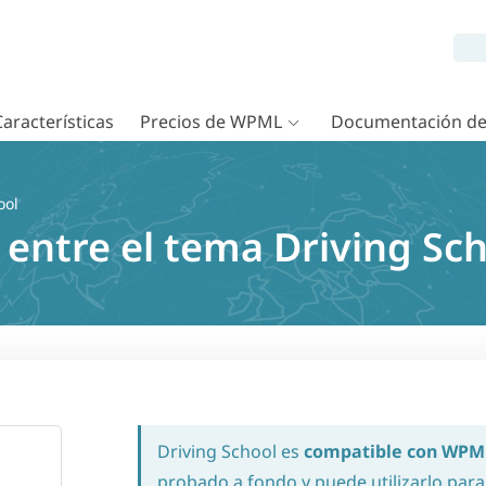
Características
Precios de WPML
Documentación d
ool
 entre el tema Driving S
Driving School es
compatible con WPM
probado a fondo y puede utilizarlo para 