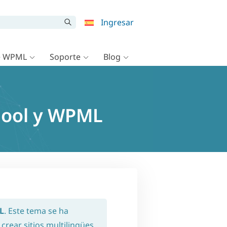
Ingresar
e WPML
Soporte
Blog
chool y WPML
L
. Este tema se ha
crear sitios multilingües