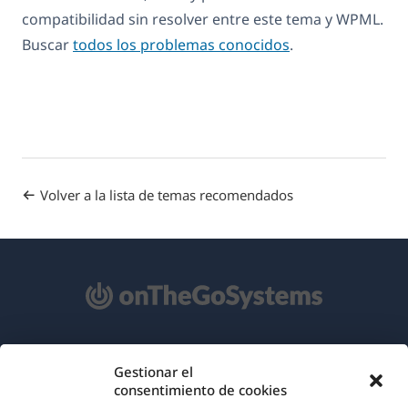
compatibilidad sin resolver entre este tema y WPML.
Buscar
todos los problemas conocidos
.
Volver a la lista de temas recomendados
Acerca de WPML
Gestionar el
consentimiento de cookies
RGPD y Política de Privacidad