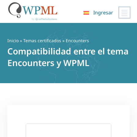
Ingresar
Saltar
al
contenido
Inicio
»
Temas certificados
» Encounters
Compatibilidad entre el tema
Encounters y WPML