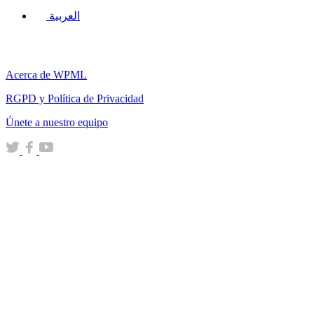
العربية
Acerca de WPML
RGPD y Política de Privacidad
(se
Únete a nuestro equipo
abre
(se
(se
(se
en
abre
abre
abre
una
en
en
en
nueva
una
una
una
ventana)
nueva
nueva
nueva
ventana)
ventana)
ventana)