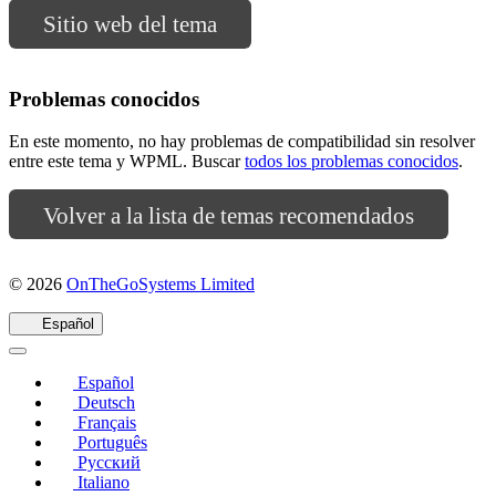
Sitio web del tema
Problemas conocidos
En este momento, no hay problemas de compatibilidad sin resolver
entre este tema y WPML. Buscar
todos los problemas conocidos
.
Volver a la lista de temas recomendados
(se
© 2026
OnTheGoSystems Limited
abre
en
Español
una
nueva
Español
ventana)
Deutsch
Français
Português
Русский
Italiano