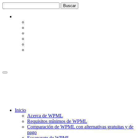
Saltar
Saltar
al
a
contenido
la
barra
lateral
Inicio
Acerca de WPML
Requisitos mínimos de WPML
Comparación de WPML con alternativas gratuitas y de
pago
Escaparate de WPML