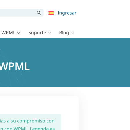
Ingresar
e WPML
Soporte
Blog
y WPML
ias a su compromiso con
ción con WPML. Legenda es