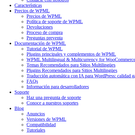
Características
Precios de WPML
Precios de WPML
Política de soporte de WPML
Devoluciones
Proceso de compra
Preguntas preventa
Documentación de WPML
Tutorial de WPML
Plugins principales y complementos de WPML
WPML Multilingual & Multicurrency for WooCommerc
Temas Recomendados para Sitios Multilingües
Plugins Recomendados para Sitios Multilingües
Traducción automática con IA para WordPress: calidad g
FAQs
Información para desarrolladores
Soporte
Haz una pregunta de soporte
Conoce a nuestros soportes
Blog
Anuncios
Versiones de WPML
Compatibilidad
Tutoriales