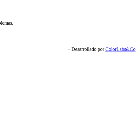
blemas.
– Desarrollado por
ColorLabs&Co