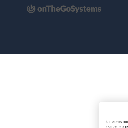
e
re
na
eva
ntana)
Utilizamos coo
nos permite p