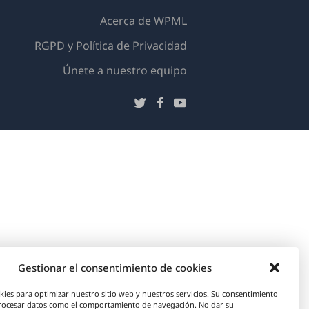
Acerca de WPML
RGPD y Política de Privacidad
(se
Únete a nuestro equipo
abre
(se
(se
(se
en
abre
abre
abre
una
en
en
en
nueva
una
una
una
ventana)
nueva
nueva
nueva
ventana)
ventana)
ventana)
Gestionar el consentimiento de cookies
kies para optimizar nuestro sitio web y nuestros servicios. Su consentimiento
rocesar datos como el comportamiento de navegación. No dar su