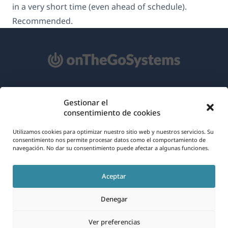
in a very short time (even ahead of schedule).
Recommended.
Acerca de WPML
Gestionar el
consentimiento de cookies
RGPD y Política de Privacidad
(se
Únete a nuestro equipo
Utilizamos cookies para optimizar nuestro sitio web y nuestros servicios. Su
consentimiento nos permite procesar datos como el comportamiento de
abre
navegación. No dar su consentimiento puede afectar a algunas funciones.
(se
(se
(se
en
abre
abre
abre
una
Aceptar
en
en
en
Español
nueva
una
una
una
Denegar
ventana)
nueva
nueva
nueva
(se
© 2026
OnTheGoSystems Limited
ventana)
ventana)
ventana)
Ver preferencias