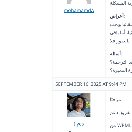
mohamamdA
أعراض:
لقائيا ويجب
، أما باقي
الصور فلا.
أسئلة:
عد الترجمة؟
ة المميزة؟
SEPTEMBER 16, 2025 AT 9:44 PM
مرحبًا،
Ilyes
من WPML > الإعدادات > ترجمة الميديا، توجد خيارات وزر لبدء نسخ/ترجمة