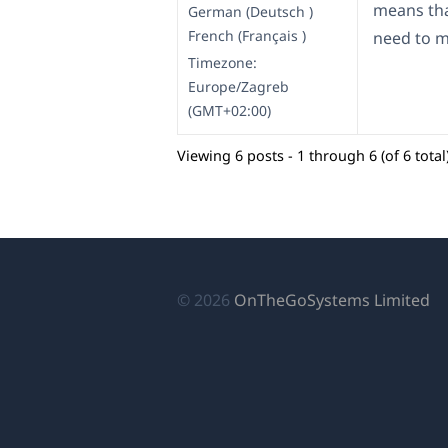
means tha
German (Deutsch )
French (Français )
need to m
Timezone:
Europe/Zagreb
(GMT+02:00)
Viewing 6 posts - 1 through 6 (of 6 total
(o
© 2026
OnTheGoSystems Limited
in
a
n
wi