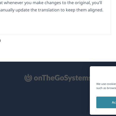
t whenever you make changes to the original, you’ll
anually update the translation to keep them aligned.
)
pens
We use cookies
such as browsi
ew
Ac
ndow)