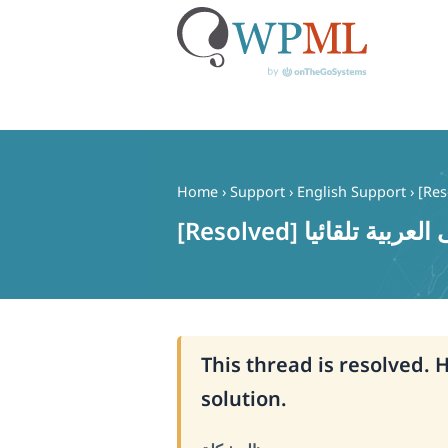
Skip
to
content
Home
›
Support
›
English Support
›
[Resolved] تلقائيا
This thread is resolved. 
solution.