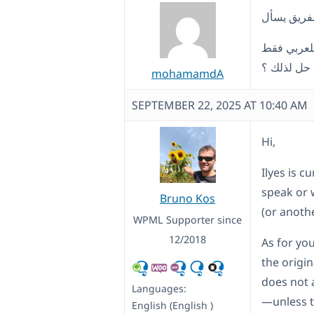
 للعربي فقط
 حل لذلك ؟
mohamamdA
SEPTEMBER 22, 2025 AT 10:40 AM
Hi,
Ilyes is cu
speak or 
Bruno Kos
(or anoth
WPML Supporter since
12/2018
As for you
the origin
does not 
Languages:
—unless t
English (English )