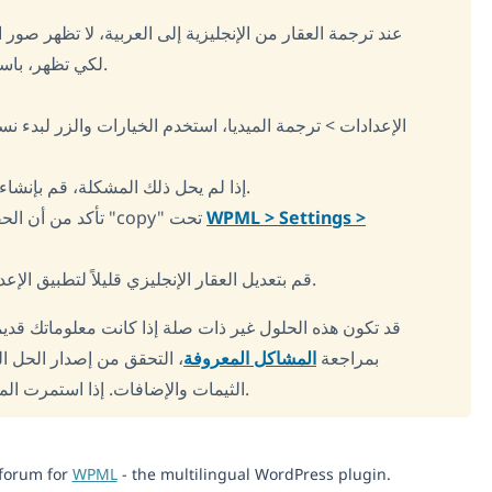
عند ترجمة العقار من الإنجليزية إلى العربية، لا تظهر صور 
لكي تظهر، باستثناء الصورة المميزة التي تترجم تلقائيًا.
2. إذا لم يحل ذلك المشكلة، قم بإنشاء عقار تجريبي وترجمه لاختبار الإعداد.
3. تأكد من أن الحقل المخصص للمعرض مضبوط على "copy" تحت
WPML > Settings >
4. قم بتعديل العقار الإنجليزي قليلاً لتطبيق الإعداد الجديد ثم احفظ الترجمة من جديد.
قد تكون هذه الحلول غير ذات صلة إذا كانت معلوماتك قدي
بمراجعة
المشاكل المعروفة
التحقق من إصدار الحل الدا
الثيمات والإضافات. إذا استمرت ال
.
 forum for
WPML
- the multilingual WordPress plugin.