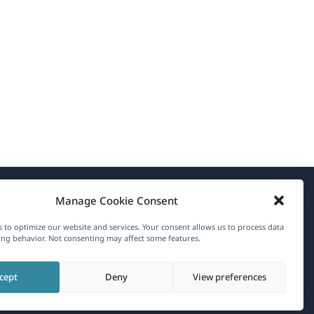
Manage Cookie Consent
About WPML
 to optimize our website and services. Your consent allows us to process data
GDPR & Privacy Policy
ng behavior. Not consenting may affect some features.
(opens
Join Our Team
cept
Deny
View preferences
in
(opens
(opens
(opens
a
in
in
in