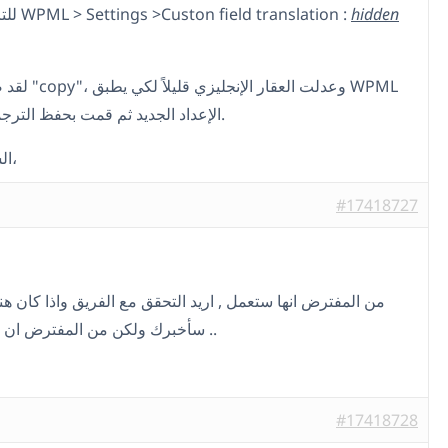
للترجمة“ تحت WPML > Settings >Custon field translation :
hidden
وعدلت العقار  WPML
الإعداد الجديد ثم قمت بحفظ الترجمة من جديد.
السلام عليكم،
#17418727
من المفترض انها ستعمل , اريد التحقق مع الفريق واذا كان ه
سأخبرك ولكن من المفترض ان الامور تعمل ..
#17418728