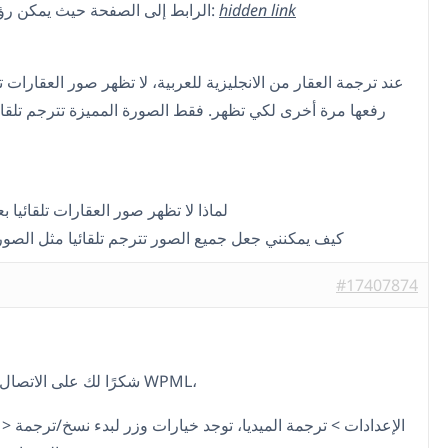
الرابط إلى الصفحة حيث يمكن رؤية المشكلة:
hidden link
عند ترجمة العقار من الانجليزية للعربية، لا تظهر صور العقارات ت
رفعها مرة أخرى لكي تظهر. فقط الصورة المميزة تترجم تلقائيا
لماذا لا تظهر صور العقارات تلقائيا ب
كيف يمكنني جعل جميع الصور تترجم تلقائيا مثل الصور
#17407874
شكرًا لك على الاتصال بفريق دعم WPML،