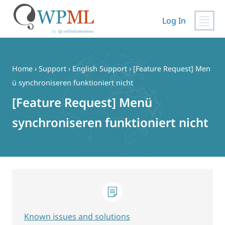
Log In
Skip
to
content
Home
›
Support
›
English Support
›
[Feature Request] Men
ü synchroniseren funktioniert nicht
[Feature Request] Menü
synchroniseren funktioniert nicht
Known issues and solutions