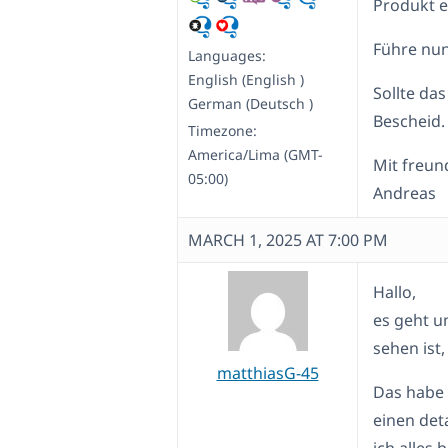
Produkt e
Führe nun
Languages:
English (English )
Sollte da
German (Deutsch )
Bescheid.
Timezone:
America/Lima (GMT-
Mit freun
05:00)
Andreas
MARCH 1, 2025 AT 7:00 PM
Hallo,
es geht u
sehen ist
matthiasG-45
Das habe 
einen det