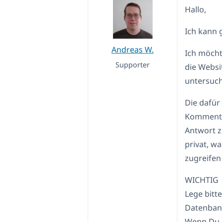
Hallo,
Ich kann 
Andreas W.
Ich möcht
Supporter
die Websi
untersuc
Die dafür
Kommenta
Antwort z
privat, w
zugreifen
WICHTIG
Lege bitt
Datenbank
Wenn Du d