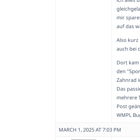
ich alles
gleichgel
mir spare
auf das w
Also kurz 
auch bei 
Dort kam 
den "Spon
Zahnrad i
Das passi
mehrere T
Post geän
WMPL Bugs
MARCH 1, 2025 AT 7:03 PM