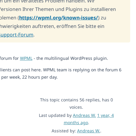
ch um ein veraltetes Problem handeln. Wir
ersionen Ihrer Themen und Plugins zu installieren
blemen (
https://wpml.org/known-issues/
) zu
wierigkeiten auftreten, eröffnen Sie bitte ein
upport-Forum
.
 forum for
WPML
- the multilingual WordPress plugin.
lients can post here. WPML team is replying on the forum 6
 per week, 22 hours per day.
This topic contains 56 replies, has 0
voices.
Last updated by
Andreas W.
1 year, 4
months ago
.
Assisted by:
Andreas W.
.