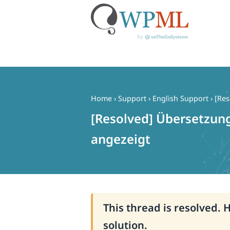
Skip
to
content
Home
›
Support
›
English Support
›
[Res
[Resolved] Übersetzung
angezeigt
This thread is resolved. 
solution.