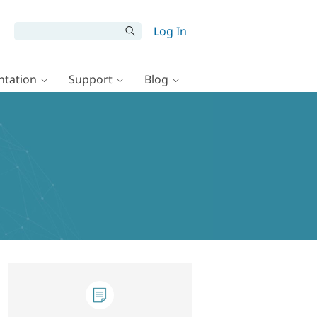
Log In
tation
Support
Blog