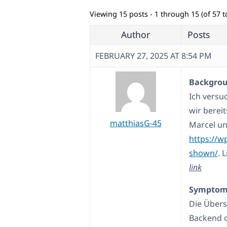
Viewing 15 posts - 1 through 15 (of 57 to
Author
Posts
FEBRUARY 27, 2025 AT 8:54 PM
Backgroun
Ich versu
wir berei
matthiasG-45
Marcel un
https://w
shown/
. 
link
Symptom
Die Übers
Backend o