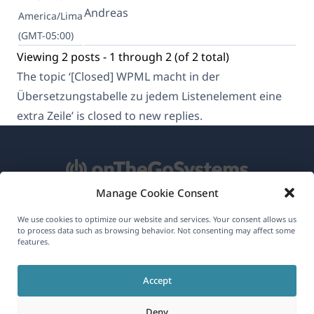
Andreas
America/Lima
(GMT-05:00)
Viewing 2 posts - 1 through 2 (of 2 total)
The topic ‘[Closed] WPML macht in der
Übersetzungstabelle zu jedem Listenelement eine
extra Zeile’ is closed to new replies.
Manage Cookie Consent
About WPML
We use cookies to optimize our website and services. Your consent allows us
to process data such as browsing behavior. Not consenting may affect some
GDPR & Privacy Policy
features.
(opens
Join Our Team
Accept
in
(opens
(opens
(opens
a
Deny