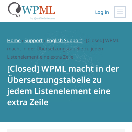
Log In
Skip
to
content
Home
›
Support
›
English Support
›
[Closed] WPML
macht in der Übersetzungstabelle zu jedem
Listenelement eine extra Zeile
[Closed] WPML macht in der
Übersetzungstabelle zu
jedem Listenelement eine
extra Zeile