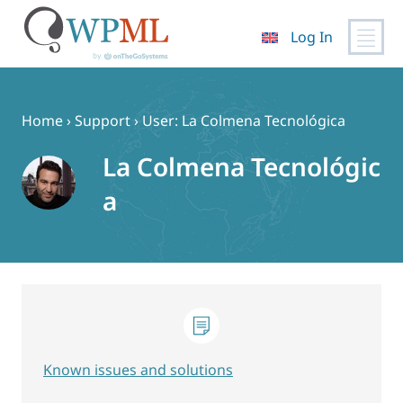
Log In
Skip
to
content
Home
›
Support
›
User: La Colmena Tecnológica
La Colmena Tecnológic
a
Known issues and solutions