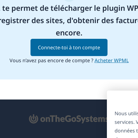
e permet de télécharger le plugin WP
registrer des sites, d'obtenir des factur
encore.
Connecte-toi à ton compte
Vous n’avez pas encore de compte ?
Acheter WPML
Nous util
'ouvre
services.
ns
données t
ne