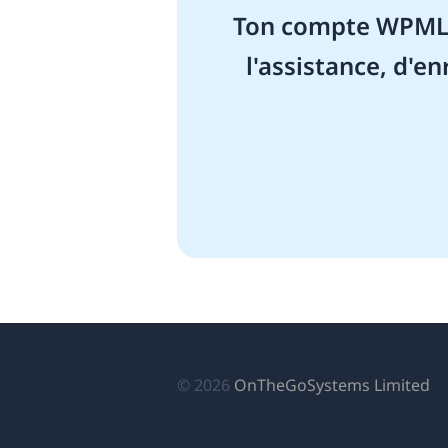
Ton compte WPML t
l'assistance, d'en
(s
© 2026
OnTheGoSystems Limited
da
u