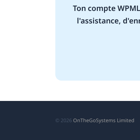
Ton compte WPML t
l'assistance, d'en
(s
© 2026
OnTheGoSystems Limited
da
u