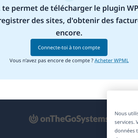
e permet de télécharger le plugin WP
registrer des sites, d'obtenir des factur
encore.
Connecte-toi à ton compte
Vous n’avez pas encore de compte ?
Acheter WPML
Nous util
'ouvre
services.
ns
données t
ne