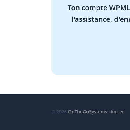
Ton compte WPML t
l'assistance, d'en
(s
© 2026
OnTheGoSystems Limited
da
u