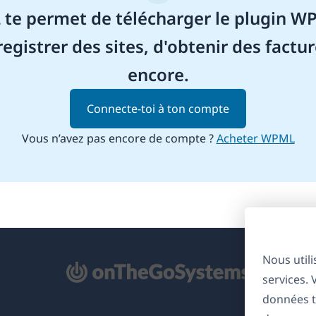
e permet de télécharger le plugin WP
registrer des sites, d'obtenir des factur
encore.
Connecte-toi à ton compte
Vous n’avez pas encore de compte ?
Acheter WPML
Nous util
'ouvre
services.
ns
données t
ne