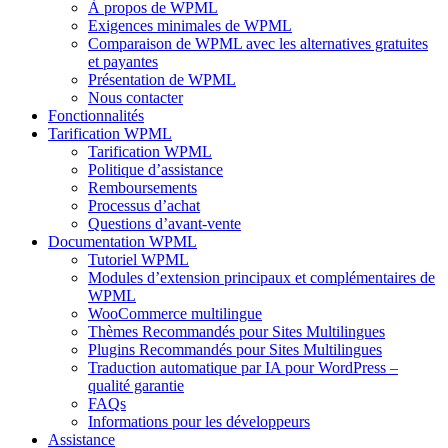
À propos de WPML
Exigences minimales de WPML
Comparaison de WPML avec les alternatives gratuites
et payantes
Présentation de WPML
Nous contacter
Fonctionnalités
Tarification WPML
Tarification WPML
Politique d’assistance
Remboursements
Processus d’achat
Questions d’avant-vente
Documentation WPML
Tutoriel WPML
Modules d’extension principaux et complémentaires de
WPML
WooCommerce multilingue
Thèmes Recommandés pour Sites Multilingues
Plugins Recommandés pour Sites Multilingues
Traduction automatique par IA pour WordPress –
qualité garantie
FAQs
Informations pour les développeurs
Assistance