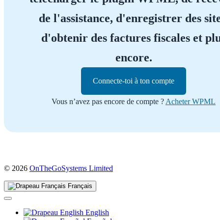
de l'assistance, d'enregistrer des site
d'obtenir des factures fiscales et pl
encore.
Connecte-toi à ton compte
Vous n’avez pas encore de compte ?
Acheter WPML
(s'ouvre
© 2026
OnTheGoSystems Limited
dans
une
Français
nouvelle
fenêtre)
English