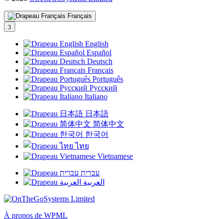
dans
une
Français
nouvelle
fenêtre)
English
Español
Deutsch
Français
Português
Русский
Italiano
日本語
简体中文
한국어
ไทย
Vietnamese
עברית
العربية
À propos de WPML