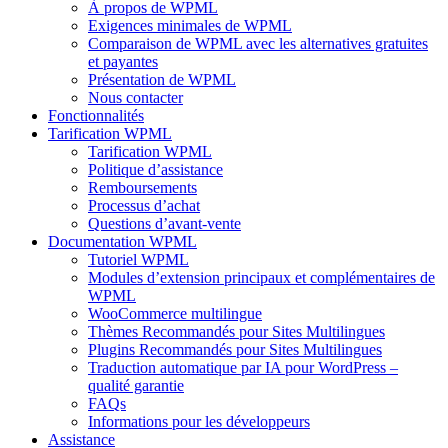
À propos de WPML
Exigences minimales de WPML
Comparaison de WPML avec les alternatives gratuites
et payantes
Présentation de WPML
Nous contacter
Fonctionnalités
Tarification WPML
Tarification WPML
Politique d’assistance
Remboursements
Processus d’achat
Questions d’avant-vente
Documentation WPML
Tutoriel WPML
Modules d’extension principaux et complémentaires de
WPML
WooCommerce multilingue
Thèmes Recommandés pour Sites Multilingues
Plugins Recommandés pour Sites Multilingues
Traduction automatique par IA pour WordPress –
qualité garantie
FAQs
Informations pour les développeurs
Assistance