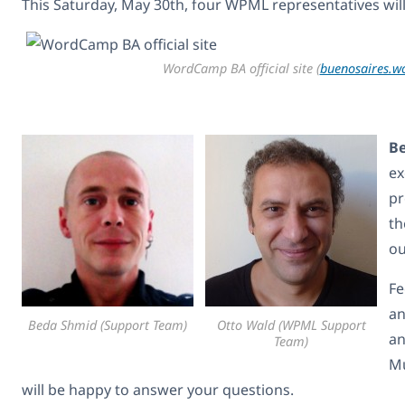
This Saturday, May 30th, four WPML representatives wil
WordCamp BA official site (
buenosaires.
B
ex
pr
th
ou
Fe
an
Beda Shmid (Support Team)
Otto Wald (WPML Support
an
Team)
Mu
will be happy to answer your questions.