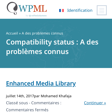
Identification
Passer
au
contenu
Accueil
» A des problèmes connus
Compatibility status :
A des
problèmes connus
Enhanced Media Library
juillet 14th, 2017par Mohamed Khafaja
Classé sous - Commentaires :
Continuer »
sur
Commentaires fermés