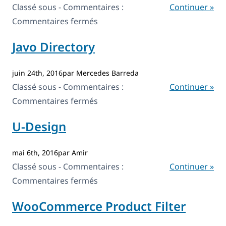
Classé sous - Commentaires :
Continuer »
sur
Commentaires fermés
X
Javo Directory
juin 24th, 2016par Mercedes Barreda
Classé sous - Commentaires :
Continuer »
sur
Commentaires fermés
Javo
U-Design
Directory
mai 6th, 2016par Amir
Classé sous - Commentaires :
Continuer »
sur
Commentaires fermés
U-
WooCommerce Product Filter
Design