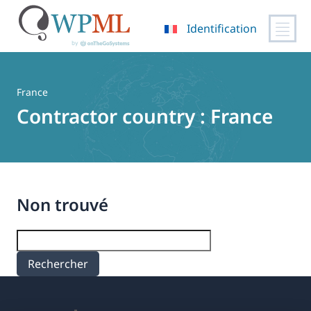
Identification
Passer
au
contenu
France
Contractor country :
France
Non trouvé