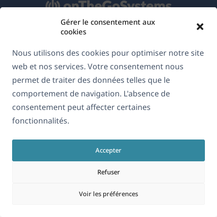
Gérer le consentement aux
cookies
À propos de WPML
Nous utilisons des cookies pour optimiser notre site
RGPD & Politique de confidentialité
web et nos services. Votre consentement nous
(s'ouvre
Rejoignez notre équipe
permet de traiter des données telles que le
dans
comportement de navigation. L'absence de
(s'ouvre
(s'ouvre
(s'ouvre
une
dans
dans
dans
consentement peut affecter certaines
nouvelle
une
une
une
fonctionnalités.
Français
fenêtre)
nouvelle
nouvelle
nouvelle
fenêtre)
fenêtre)
fenêtre)
Accepter
(s'ouvre
© 2026
OnTheGoSystems Limited
dans
Refuser
une
Voir les préférences
nouvelle
fenêtre)