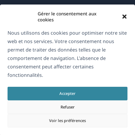
Gérer le consentement aux
cookies
Nous utilisons des cookies pour optimiser notre site
À propos de WPML
web et nos services. Votre consentement nous
RGPD & Politique de confidentialité
permet de traiter des données telles que le
(s'ouvre
comportement de navigation. L'absence de
Rejoignez notre équipe
dans
consentement peut affecter certaines
(s'ouvre
(s'ouvre
(s'ouvre
une
fonctionnalités.
dans
dans
dans
nouvelle
une
une
une
Français
fenêtre)
nouvelle
nouvelle
nouvelle
Accepter
fenêtre)
fenêtre)
fenêtre)
Refuser
(s'ouvre
© 2026
OnTheGoSystems Limited
dans
Voir les préférences
une
nouvelle