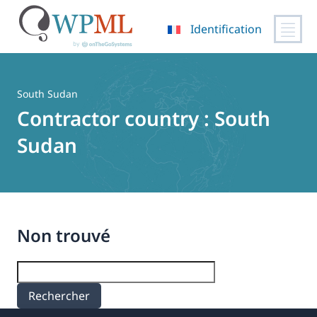
Identification
Passer
au
contenu
South Sudan
Contractor country :
South
Sudan
Non trouvé