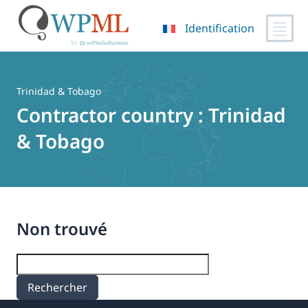
Identification
Passer
au
contenu
Trinidad & Tobago
Contractor country :
Trinidad
& Tobago
Non trouvé