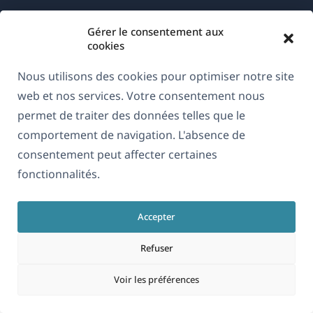
Gérer le consentement aux
cookies
Nous utilisons des cookies pour optimiser notre site
À propos de WPML
web et nos services. Votre consentement nous
RGPD & Politique de confidentialité
permet de traiter des données telles que le
(s'ouvre
comportement de navigation. L'absence de
Rejoignez notre équipe
dans
consentement peut affecter certaines
(s'ouvre
(s'ouvre
(s'ouvre
une
fonctionnalités.
dans
dans
dans
nouvelle
une
une
une
Français
fenêtre)
nouvelle
nouvelle
nouvelle
Accepter
fenêtre)
fenêtre)
fenêtre)
Refuser
(s'ouvre
© 2026
OnTheGoSystems Limited
dans
Voir les préférences
une
nouvelle