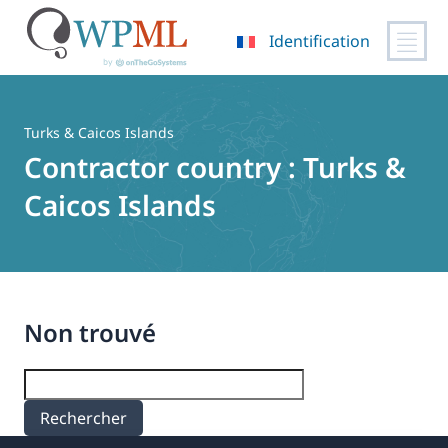
Identification
Passer
au
contenu
Turks & Caicos Islands
Contractor country :
Turks &
Caicos Islands
Non trouvé