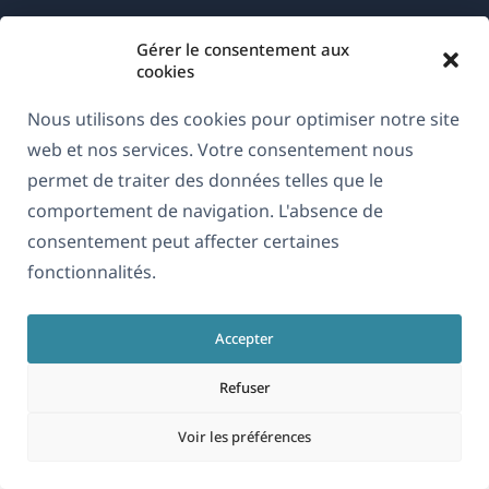
Gérer le consentement aux
cookies
Nous utilisons des cookies pour optimiser notre site
À propos de WPML
web et nos services. Votre consentement nous
RGPD & Politique de confidentialité
permet de traiter des données telles que le
(s'ouvre
comportement de navigation. L'absence de
Rejoignez notre équipe
dans
consentement peut affecter certaines
(s'ouvre
(s'ouvre
(s'ouvre
une
fonctionnalités.
dans
dans
dans
nouvelle
une
une
une
Français
fenêtre)
nouvelle
nouvelle
nouvelle
Accepter
fenêtre)
fenêtre)
fenêtre)
Refuser
(s'ouvre
© 2026
OnTheGoSystems Limited
dans
Voir les préférences
une
nouvelle