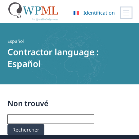
Identification
Passer
au
contenu
Español
Contractor language :
Español
Non trouvé