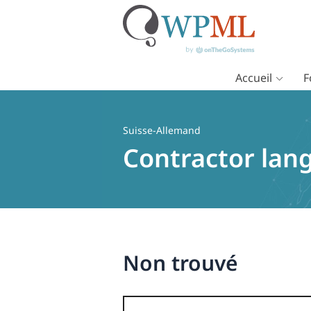
Accueil
F
Passer
au
contenu
Suisse-Allemand
Contractor lan
Non trouvé