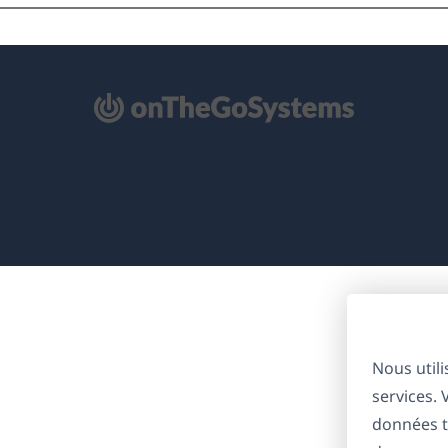
'ouvre
ns
ne
uvelle
nêtre)
Nous util
services.
données t