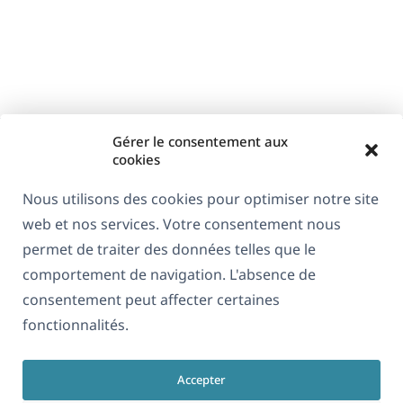
Gérer le consentement aux
cookies
Nous utilisons des cookies pour optimiser notre site
web et nos services. Votre consentement nous
À propos de WPML
permet de traiter des données telles que le
RGPD & Politique de confidentialité
comportement de navigation. L'absence de
consentement peut affecter certaines
(s'ouvre
Rejoignez notre équipe
fonctionnalités.
dans
(s'ouvre
(s'ouvre
(s'ouvre
une
dans
dans
dans
nouvelle
Accepter
une
une
une
Français
fenêtre)