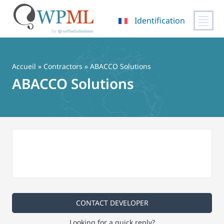
Identification
Passer
au
contenu
Accueil
»
Contractors
» ABACCO Solutions
ABACCO Solutions
CONTACT DEVELOPER
Looking for a quick reply?