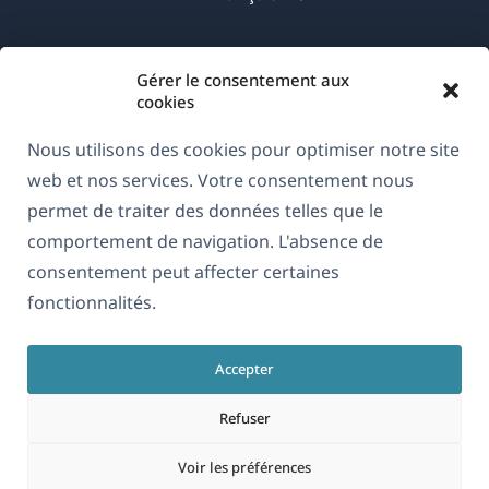
nouvelle
nouvelle
nouvelle
fenêtre)
fenêtre)
fenêtre)
(s'ouvre
© 2026
OnTheGoSystems Limited
Gérer le consentement aux
dans
cookies
une
nouvelle
Nous utilisons des cookies pour optimiser notre site
fenêtre)
web et nos services. Votre consentement nous
permet de traiter des données telles que le
comportement de navigation. L'absence de
consentement peut affecter certaines
fonctionnalités.
Accepter
Refuser
Voir les préférences