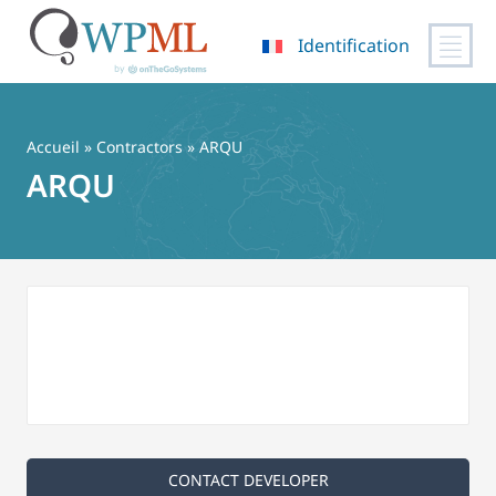
Identification
Passer
au
contenu
Accueil
»
Contractors
» ARQU
ARQU
CONTACT DEVELOPER