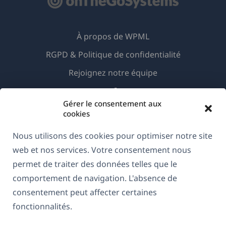
À propos de WPML
RGPD & Politique de confidentialité
(s'ouvre
Rejoignez notre équipe
dans
(s'ouvre
(s'ouvre
(s'ouvre
une
Gérer le consentement aux
dans
dans
dans
cookies
nouvelle
une
une
une
Français
fenêtre)
nouvelle
nouvelle
nouvelle
Nous utilisons des cookies pour optimiser notre site
fenêtre)
fenêtre)
fenêtre)
web et nos services. Votre consentement nous
(s'ouvre
© 2026
OnTheGoSystems Limited
permet de traiter des données telles que le
dans
comportement de navigation. L'absence de
une
consentement peut affecter certaines
nouvelle
fonctionnalités.
fenêtre)