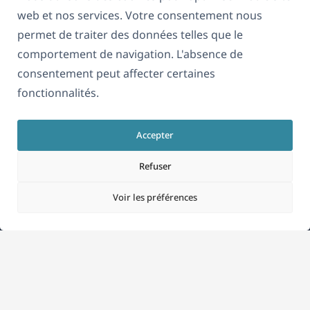
web et nos services. Votre consentement nous
permet de traiter des données telles que le
comportement de navigation. L'absence de
consentement peut affecter certaines
fonctionnalités.
Accepter
Refuser
À propos de WPML
RGPD & Politique de confidentialité
Voir les préférences
(s'ouvre
Rejoignez notre équipe
dans
(s'ouvre
(s'ouvre
(s'ouvre
une
dans
dans
dans
nouvelle
une
une
une
Français
fenêtre)
nouvelle
nouvelle
nouvelle