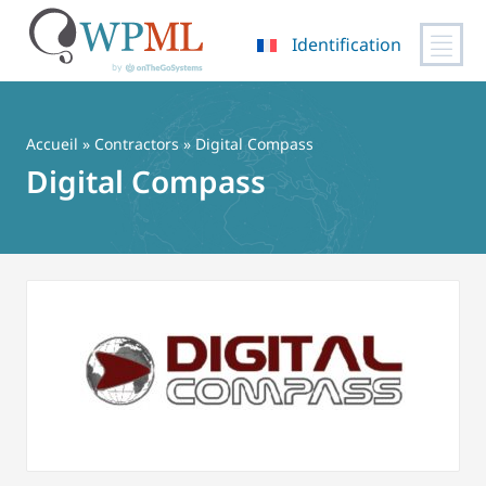
Identification
Passer
au
contenu
Accueil
»
Contractors
» Digital Compass
Digital Compass