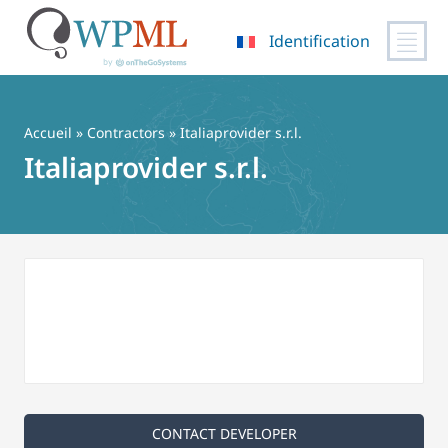
Identification
Passer
au
contenu
Accueil
»
Contractors
» Italiaprovider s.r.l.
Italiaprovider s.r.l.
CONTACT DEVELOPER