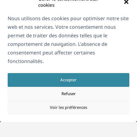
cookies
Nous utilisons des cookies pour optimiser notre site
web et nos services. Votre consentement nous
permet de traiter des données telles que le
comportement de navigation. L'absence de
consentement peut affecter certaines
À propos de WPML
fonctionnalités.
RGPD & Politique de confidentialité
(s'ouvre
Rejoignez notre équipe
Accepter
dans
(s'ouvre
(s'ouvre
(s'ouvre
Refuser
une
dans
dans
dans
nouvelle
une
une
une
Voir les préférences
Français
fenêtre)
nouvelle
nouvelle
nouvelle
fenêtre)
fenêtre)
fenêtre)
(s'ouvre
© 2026
OnTheGoSystems Limited