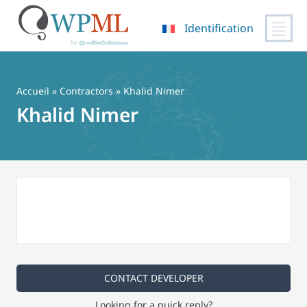
Identification
Passer
au
contenu
Accueil
»
Contractors
» Khalid Nimer
Khalid Nimer
CONTACT DEVELOPER
Looking for a quick reply?