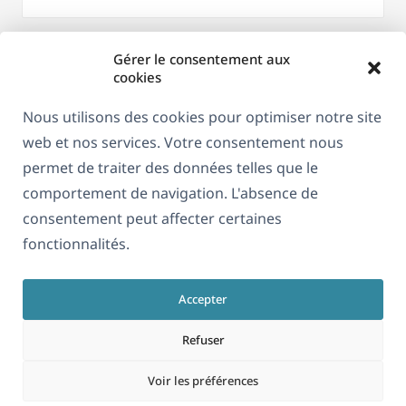
Gérer le consentement aux
cookies
Nous utilisons des cookies pour optimiser notre site
web et nos services. Votre consentement nous
permet de traiter des données telles que le
comportement de navigation. L'absence de
consentement peut affecter certaines
À propos de WPML
fonctionnalités.
RGPD & Politique de confidentialité
(s'ouvre
Rejoignez notre équipe
Accepter
dans
(s'ouvre
(s'ouvre
(s'ouvre
une
Refuser
dans
dans
dans
nouvelle
une
une
une
Voir les préférences
Français
fenêtre)
nouvelle
nouvelle
nouvelle