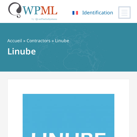
Identification
Passer
au
contenu
Accueil
»
Contractors
» Linube
Linube