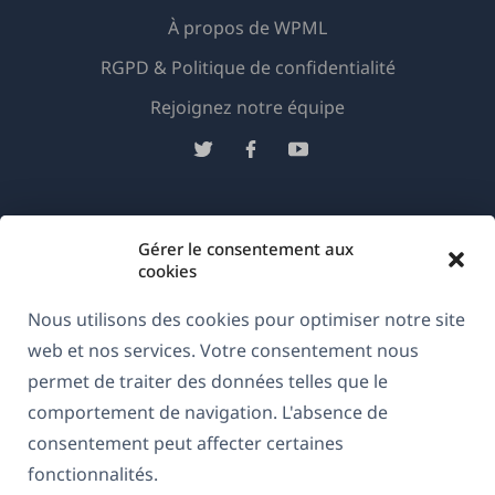
À propos de WPML
RGPD & Politique de confidentialité
(s'ouvre
Rejoignez notre équipe
dans
(s'ouvre
(s'ouvre
(s'ouvre
une
dans
dans
dans
nouvelle
une
une
une
Français
fenêtre)
nouvelle
nouvelle
nouvelle
Gérer le consentement aux
fenêtre)
fenêtre)
fenêtre)
cookies
(s'ouvre
© 2026
OnTheGoSystems Limited
dans
Nous utilisons des cookies pour optimiser notre site
une
web et nos services. Votre consentement nous
nouvelle
permet de traiter des données telles que le
fenêtre)
comportement de navigation. L'absence de
consentement peut affecter certaines
fonctionnalités.