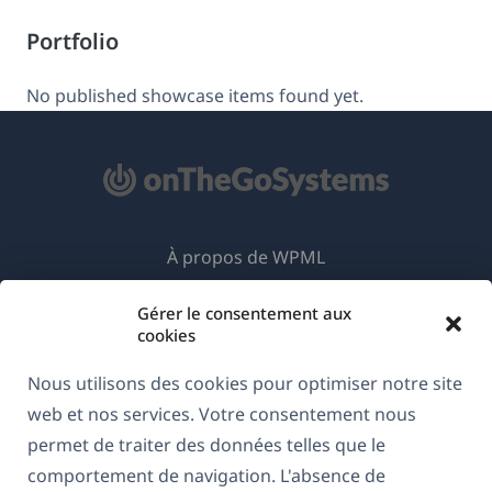
Portfolio
No published showcase items found yet.
À propos de WPML
RGPD & Politique de confidentialité
Gérer le consentement aux
(s'ouvre
cookies
Rejoignez notre équipe
dans
(s'ouvre
(s'ouvre
(s'ouvre
Nous utilisons des cookies pour optimiser notre site
une
dans
dans
dans
web et nos services. Votre consentement nous
nouvelle
une
une
une
permet de traiter des données telles que le
Français
fenêtre)
nouvelle
nouvelle
nouvelle
comportement de navigation. L'absence de
fenêtre)
fenêtre)
fenêtre)