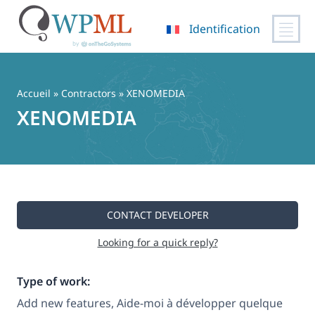
Identification
Passer
au
contenu
Accueil
»
Contractors
» XENOMEDIA
XENOMEDIA
CONTACT DEVELOPER
Looking for a quick reply?
Type of work:
Add new features, Aide-moi à développer quelque