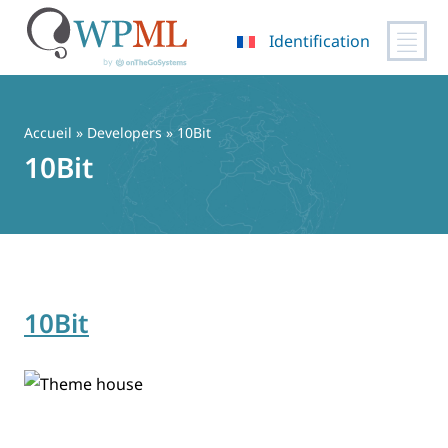
Identification
Passer
au
contenu
Accueil
» Developers » 10Bit
10Bit
10Bit