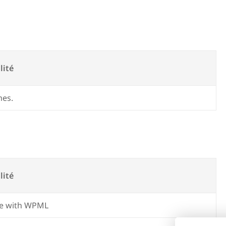
lité
mes.
lité
e with WPML