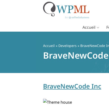
Accueil
F
Passer
au
contenu
Accueil
» Developers » BraveNewCode I
BraveNewCode 
BraveNewCode Inc