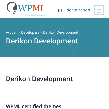
Identification
Passer
au
contenu
Accueil
» Developers » Derikon Development
Derikon Development
Derikon Development
WPML certified themes