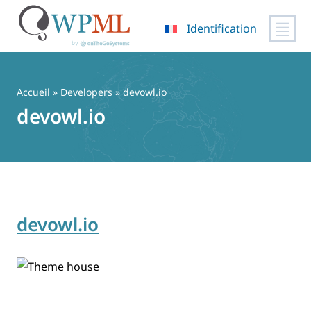
Identification
Passer
au
contenu
Accueil
» Developers » devowl.io
devowl.io
devowl.io