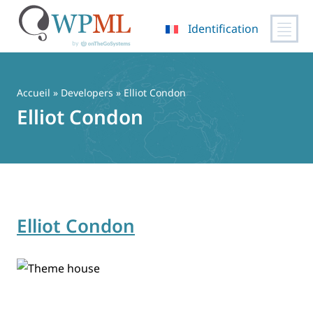
Identification
Passer
au
contenu
Accueil
» Developers » Elliot Condon
Elliot Condon
Elliot Condon