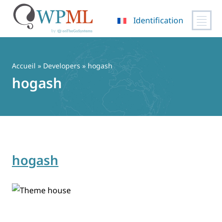
Identification
Passer
au
contenu
Accueil
» Developers » hogash
hogash
hogash