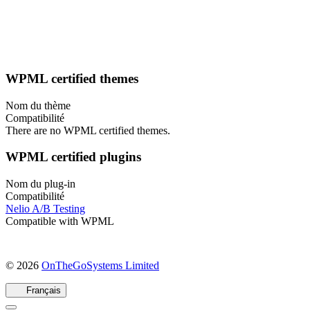
WPML certified themes
Nom du thème
Compatibilité
There are no WPML certified themes.
WPML certified plugins
Nom du plug-in
Compatibilité
Nelio A/B Testing
Compatible with WPML
(s'ouvre
© 2026
OnTheGoSystems Limited
dans
une
Français
nouvelle