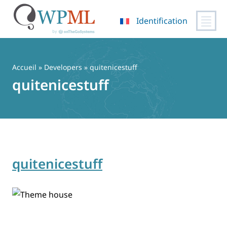
Identification
Passer
au
contenu
Accueil
» Developers » quitenicestuff
quitenicestuff
quitenicestuff