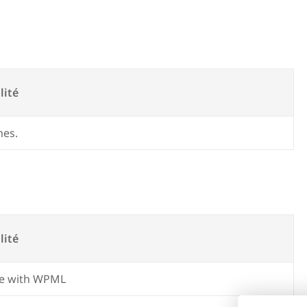
lité
mes.
lité
e with WPML