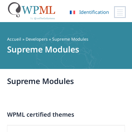
Identification
Passer
au
contenu
Accueil
» Developers » Supreme Modules
Supreme Modules
Supreme Modules
WPML certified themes