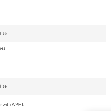
lité
mes.
lité
e with WPML