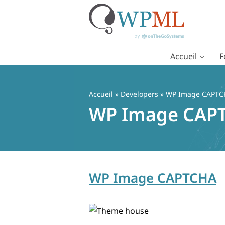
Accueil
F
Passer
au
contenu
Accueil
» Developers » WP Image CAPT
WP Image CAP
WP Image CAPTCHA