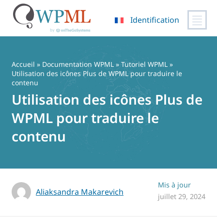
Identification
Passer
au
contenu
Accueil
»
Documentation WPML
»
Tutoriel WPML
»
Utilisation des icônes Plus de WPML pour traduire le
contenu
Utilisation des icônes Plus de
WPML pour traduire le
contenu
Mis à jour
Aliaksandra Makarevich
juillet 29, 2024