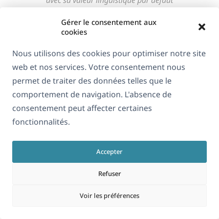
avec sa valeur linguistique par défaut
Gérer le consentement aux
cookies
Étape 3 : Importation d’articles ou
Nous utilisons des cookies pour optimiser notre site
de pages multilingues
web et nos services. Votre consentement nous
permet de traiter des données telles que le
Une fois que vos taxonomies et leurs traductions
comportement de navigation. L'absence de
sont en place, vous êtes prêt à importer vos fichiers
consentement peut affecter certaines
CSV d’articles. Vous devrez :
fonctionnalités.
Tout d’abord, téléchargez vos fichiers de
langue par défaut.
Accepter
Ensuite, désactivez l’option d’optimisation de
la vitesse d’importation et exécutez votre
Refuser
importation de langue par défaut.
Voir les préférences
Enfin, téléchargez et importez vos fichiers de
langues secondaires.