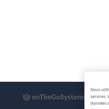
Nous util
services.
'ouvre
données t
ns