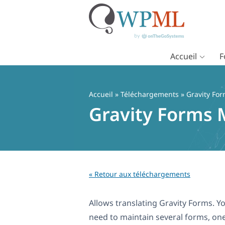
Accueil
F
Passer
au
contenu
Accueil
» Téléchargements » Gravity For
Gravity Forms M
« Retour aux téléchargements
Allows translating Gravity Forms. Yo
need to maintain several forms, on