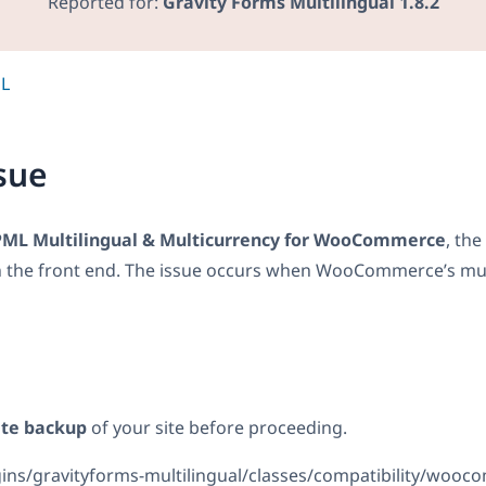
Reported for:
Gravity Forms Multilingual 1.8.2
L
sue
ML Multilingual & Multicurrency for WooCommerce
, the
on the front end. The issue occurs when WooCommerce’s mul
site backup
of your site before proceeding.
ins/gravityforms-multilingual/classes/compatibility/woo