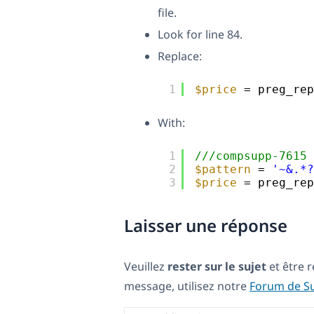
file.
Look for line 84.
Replace:
1
$price
= preg_rep
With:
1
///compsupp-7615 
2
$pattern
= 
'~&.*?
3
$price
= preg_rep
Laisser une réponse
Veuillez
rester sur le sujet
et être 
message, utilisez notre
Forum de S