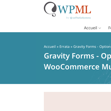
Accueil
F
Passer
au
contenu
Accueil
»
Errata
» Gravity Forms - Optio
Gravity Forms - Op
WooCommerce Mul