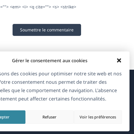
e=""> <em> <i> <q cite=""> <s> <strike>
Gérer le consentement aux cookies
isons des cookies pour optimiser notre site web et nos
 Votre consentement nous permet de traiter des
À propos de WPML
elles que le comportement de navigation. L'absence
tement peut affecter certaines fonctionnalités.
RGPD & Politique de confidentialité
(s'ouvre
Rejoignez notre équipe
epter
Refuser
Voir les préférences
dans
(s'ouvre
(s'ouvre
(s'ouvre
une
dans
dans
dans