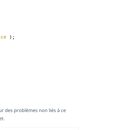
ice
);
.
ur des problèmes non liés à ce
t.