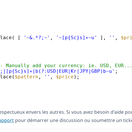
lace( [ 
'~&.*?;~'
, 
'~[p{Sc}s]+~u'
], 
''
, 
$pr
- Manually add your currency: ie. USD, EUR..
;|[p{Sc}s]+|b(?:USD|EUR|Kr|JPY|GBP)b~u'
;
lace(
$pattern
, 
''
, 
$price
);
respectueux envers les autres. Si vous avez besoin d'aide po
upport
pour démarrer une discussion ou soumettre un ticke