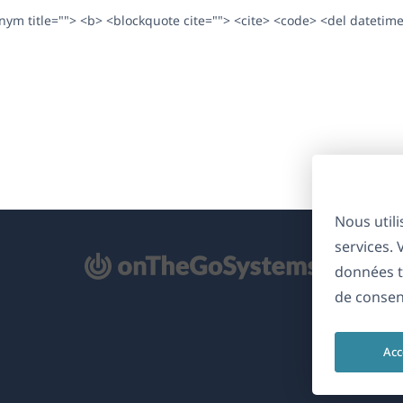
ronym title=""> <b> <blockquote cite=""> <cite> <code> <del datetim
Nous util
services.
'ouvre
données t
ns
de consen
ne
uvelle
Acc
nêtre)