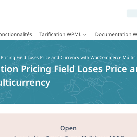
onctionnalités
Tarification WPML
Documentation 
n Pricing Field Loses Price and Currency with WooCommerce Multic
tion Pricing Field Loses Price 
ticurrency
Open