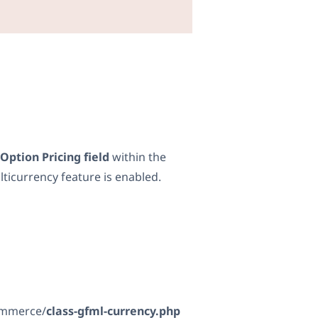
Option Pricing field
within the
ticurrency feature is enabled.
commerce/
class-gfml-currency.php